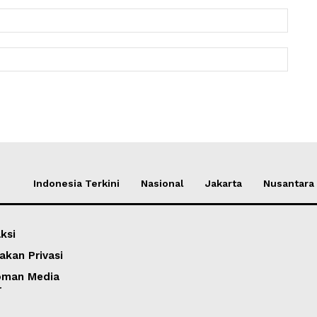
Email:
Websit
Indonesia Terkini
Nasional
Jakarta
Nusantara
ksi
akan Privasi
oman Media
r