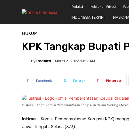
Redaksi
Kebijakan Privasi
Ped
INDONESIA TERKINI
NASION
Beranda
Hukum
HUKUM
KPK Tangkap Bupati P
By
Redaksi
Maret 3, 2026 10:19 AM
Facebook
Twitter
Pinterest
Ilustrasi - Logo Komisi Pemberantasan Korupsi di dalam Gedung Merah 
Intime
– Komisi Pemberantasan Korupsi (KPK) menggel
Jawa Tengah, Selasa (3/3).