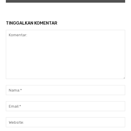
TINGGALKAN KOMENTAR
Komentar:
Na
Ema
Web