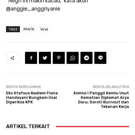
“Negri ini makin kacau,” kata akun
@anggie_anggriyanie
TAGS
PPATK
Viral
BERITA SEBELUMNYA
BERITA SELANJUTNYA
Eks Stafsus Nadiem Fiona
Komisi I Panggil Kemlu Usut
Handayani Bungkam Usai
Kematian Diplomat Arya
Diperiksa KPK
Daru, Soroti Burnout dan
Tekanan Kerja
ARTIKEL TERKAIT