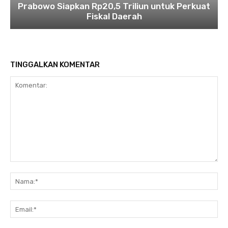
Prabowo Siapkan Rp20,5 Triliun untuk Perkuat
Fiskal Daerah
TINGGALKAN KOMENTAR
Komentar:
Na
Ema