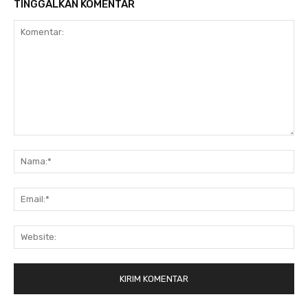
TINGGALKAN KOMENTAR
Komentar:
Na
Ema
Web